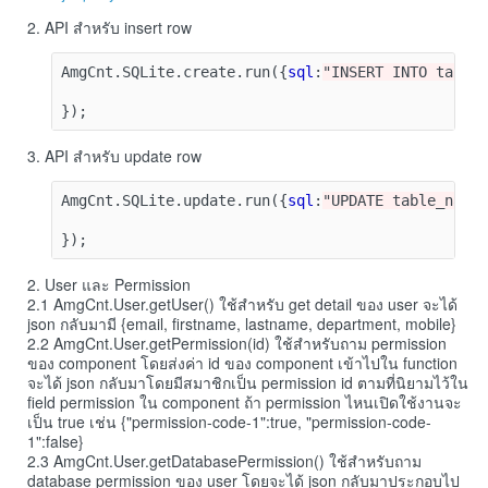
2. API สำหรับ insert row
AmgCnt
.
SQLite
.
create
.
run
({
sql
:
"INSERT INTO table
});
3. API สำหรับ update row
AmgCnt
.
SQLite
.
update
.
run
({
sql
:
"UPDATE table_name
});
2. User และ Permission
2.1 AmgCnt.User.getUser() ใช้สำหรับ get detail ของ user จะได้
json กลับมามี {email, firstname, lastname, department, mobile}
2.2 AmgCnt.User.getPermission(id) ใช้สำหรับถาม permission
ของ component โดยส่งค่า id ของ component เข้าไปใน function
จะได้ json กลับมาโดยมีสมาชิกเป็น permission id ตามที่นิยามไว้ใน
field permission ใน component ถ้า permission ไหนเปิดใช้งานจะ
เป็น true เช่น {"permission-code-1":true, "permission-code-
1":false}
2.3 AmgCnt.User.getDatabasePermission() ใช้สำหรับถาม
database permission ของ user โดยจะได้ json กลับมาประกอบไป