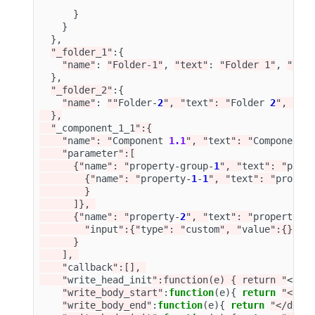
}
}
},
"_folder_1"
:{
"name"
:
"Folder-1"
,
"text"
:
"Folder 1"
,
"chi
},
"_folder_2"
:{
"name"
:
""
Folder
-
2
", "
text
": "
Folder
2
", "
ch
  },

  "
_component_1_1
":{

    "
name
": "
Component
1.1
", "
text
": "
Component
    "
parameter
":[

      {"
name
": "
property
-
group
-
1
", "
text
": "
prop
        {"
name
": "
property
-
1
-
1
", "
text
": "
proper
        }

      ]}, 

      {"
name
": "
property
-
2
", "
text
": "
property
-
2
"
        "
input
":{"
type
": "
custom
", "
value
":{}, "
      }

    ], 

    "
callback
":[], 

    "
write_head_init
":function(e) { return "
<
scr
"write_body_start"
:
function
(
e
){
return
"<div
"write_body_end"
:
function
(
e
){
return
"</div>