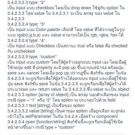
3.4.2.3.2.3 type: “2”
เป็น input แบบ checkbox โดยเป็น drop down ใช้คู่กับ option ใน
3.4.2.3.3 โดย value ใน 3.4.2.3.1 จะเป็น array ของ value ใน
3.4.2.3.3
3.4.2.3.2.4 type: “3”
เป็น input แบบ Color palette เลือกสี โดย value ที่ได้จากอยู่ในรูป
แบบ rgab(r,g,b,a) และ value สามารถใส่เป็น rgb, rgba, hex ได้
3.4.2.3.2.4 type: “4”
เป็น input แบบ Checkbox เป็นสถานะ true หรือ false คือ checked
กับ unchecked
3.4.2.3.2.5 type: “custom”
เป็น input แบบ custom โดยให้ผู้สร้างออกแบบ input เอง โดยเมื่อผู้
ใช้กดปุ่ม edit ที่ property จะมี pop up ขึ้นมาบนหน้าจอ พร้อมปุ่ม
save และ cancel โดยเมื่อ pop up ปรากฎขึ้น ฟังก์ชั่น open ในข้อ
3.4.2.3.4 จะถูกเรียกเพื่อให้ผู้สร้างได้ออกแบบ input และเมื่อผู้ใช้กด
ปุ่ม save ฟังก์ชั่น save ในข้อ 3.4.2.3.5 จะถูกเรียกเพื่อให้ผู้สร้างได้
ประมวลผล และ return value ใน 3.4.2.3.3 ซึ่ง value จะเป็น object
3.4.2.3.3 option [array of object] เป็น array บอกตัวเลือกของ input
กรณี type = “1” หรือ “2” โดย option จะประกอบไปด้วย field
3.4.2.3.3.1 text [string] เป็นชื่อของ option
3.4.2.3.3.2 value [string] เป็นค่าของ option เมื่อถูกเลือก จะถูกส่ง
เข้าไปใน setParameter ในข้อ 3.4.2.4 เมื่อสร้าง component
3.4.2.3.4 open [function/string] ฟังก์ชั่นนี้จะถูกเรียกเมื่อผู้ใช้เปิด
หน้าต่างขึ้นมา กรณี type = "custom"