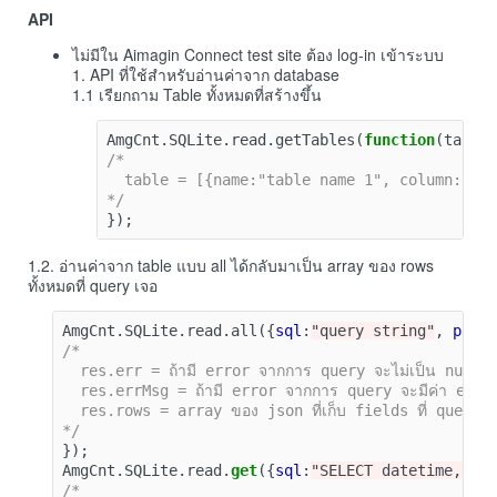
API
ไม่มีใน Aimagin Connect test site ต้อง log-in เข้าระบบ
1. API ที่ใช้สำหรับอ่านค่าจาก database
1.1 เรียกถาม Table ทั้งหมดที่สร้างขึ้น
AmgCnt
.
SQLite
.
read
.
getTables
(
function
(
table
/*

  table = [{name:"table name 1", column:[{na
*/
});
1.2. อ่านค่าจาก table แบบ all ได้กลับมาเป็น array ของ rows
ทั้งหมดที่ query เจอ
AmgCnt
.
SQLite
.
read
.
all
({
sql
:
"query string"
,
para
/*

  res.err = ถ้ามี error จากการ query จะไม่เป็น null

  res.errMsg = ถ้ามี error จากการ query จะมีค่า erro
  res.rows = array ของ json ที่เก็บ fields ที่ query ม
*/
});
AmgCnt
.
SQLite
.
read
.
get
({
sql
:
"SELECT datetime, p0
/*
