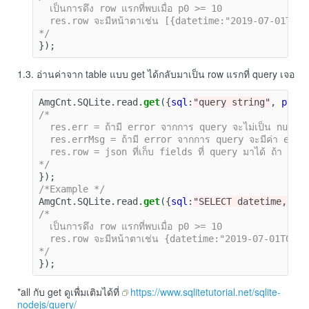
  เป็นการดึง row แรกที่พบเมื่อ p0 >= 10

  res.row จะมีหน้าตาเช่น [{datetime:"2019-07-01T0
*/
});
1.3. อ่านค่าจาก table แบบ get ได้กลับมาเป็น row แรกที่ query เจอ
AmgCnt
.
SQLite
.
read
.
get
({
sql
:
"query string"
,
para
/*

  res.err = ถ้ามี error จากการ query จะไม่เป็น null

  res.errMsg = ถ้ามี error จากการ query จะมีค่า erro
  res.row = json ที่เก็บ fields ที่ query มาได้ ถ้า err
*/
});
/*Example */
AmgCnt
.
SQLite
.
read
.
get
({
sql
:
"SELECT datetime, p0
/*

  เป็นการดึง row แรกที่พบเมื่อ p0 >= 10

  res.row จะมีหน้าตาเช่น {datetime:"2019-07-01T00:
*/
});
*all กับ get ดูเพื่มเติมได้ที่
https://www.sqlitetutorial.net/sqlite-
nodejs/query/