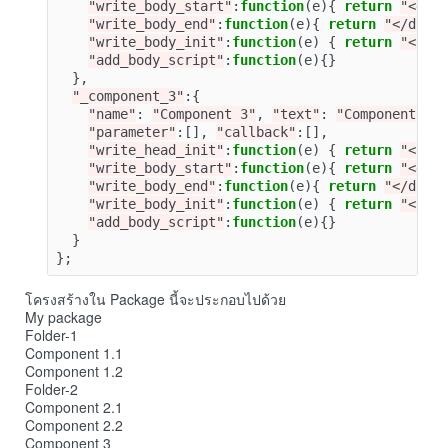
"write_body_start"
:
function
(
e
){
return
"<div
"write_body_end"
:
function
(
e
){
return
"</div>
"write_body_init"
:
function
(
e
)
{
return
"<scr
"add_body_script"
:
function
(
e
){}
},
"_component_3"
:{
"name"
:
"Component 3"
,
"text"
:
"Component 3"
"parameter"
:[],
"callback"
:[],
"write_head_init"
:
function
(
e
)
{
return
"<scr
"write_body_start"
:
function
(
e
){
return
"<div
"write_body_end"
:
function
(
e
){
return
"</div>
"write_body_init"
:
function
(
e
)
{
return
"<scr
"add_body_script"
:
function
(
e
){}
}
};
โครงสร้างใน Package นี้จะประกอบไปด้วย
My package
Folder-1
Component 1.1
Component 1.2
Folder-2
Component 2.1
Component 2.2
Component 3