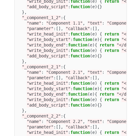
"write_body_init"
:
function
(
e
)
{
return
"<scr
"add_body_script"
:
function
(
e
){}
},
"_component_1_2"
:{
"name"
:
"Component 1.1"
,
"text"
:
"Component 
"parameter"
:[],
"callback"
:[],
"write_head_init"
:
function
(
e
)
{
return
"<scr
"write_body_start"
:
function
(
e
){
return
"<div
"write_body_end"
:
function
(
e
){
return
"</div>
"write_body_init"
:
function
(
e
)
{
return
"<scr
"add_body_script"
:
function
(
e
){}
},
"_component_2_1"
:{
"name"
:
"Component 2.1"
,
"text"
:
"Component 
"parameter"
:[],
"callback"
:[],
"write_head_init"
:
function
(
e
)
{
return
"<scr
"write_body_start"
:
function
(
e
){
return
"<div
"write_body_end"
:
function
(
e
){
return
"</div>
"write_body_init"
:
function
(
e
)
{
return
"<scr
"add_body_script"
:
function
(
e
){}
},
"_component_2_2"
:{
"name"
:
"Component 2.2"
,
"text"
:
"Component 
"parameter"
:[],
"callback"
:[],
"write_head_init"
:
function
(
e
)
{
return
"<scr