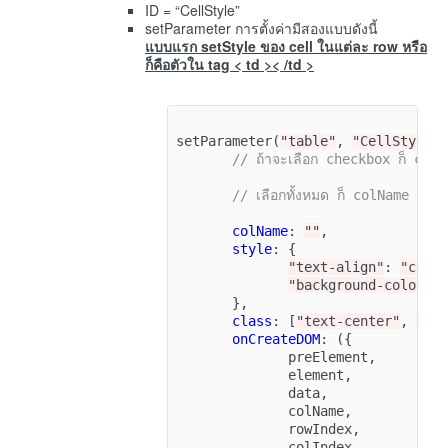
ID = “CellStyle”
setParameter การตั้งค่ามีสองแบบดังนี้
แบบแรก setStyle ของ cell ในแต่ละ row หรือ
ก็คือตัวใน tag < td >< /td >
setParameter
(
"table"
,
"CellStyle"
// ถ้าจะเลือก checkbox ก็ co
// เลือกทั้งหมด ก็ colName : nu
colName
:
""
,
style
:
{
"text-align"
:
"cent
"background-color"
:
},
class
:
[
"text-center"
,
"bg
onCreateDOM
:
({
preElement
,
element
,
data
,
colName
,
rowIndex
,
colIndex
,