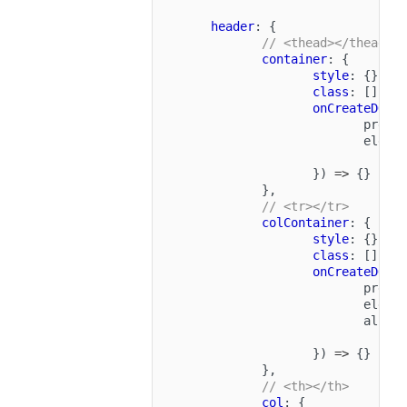
header
:
{
// <thead></thead>
container
:
{
style
:
{},
class
:
[],
onCreateDOM
:
preEl
eleme
})
=>
{}
},
// <tr></tr>
colContainer
:
{
style
:
{},
class
:
[],
onCreateDOM
:
preEl
eleme
allDa
})
=>
{}
},
// <th></th>
col
:
{