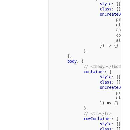
style
:
{},
class
:
[],
onCreateDOM
:
preEl
eleme
colNa
colIn
allDa
})
=>
{}
},
},
body
:
{
// <tbody></tbody>
container
:
{
style
:
{},
class
:
[],
onCreateDOM
:
preEl
eleme
})
=>
{}
},
// <tr></tr>
rowContainer
:
{
style
:
{},
class
:
[],