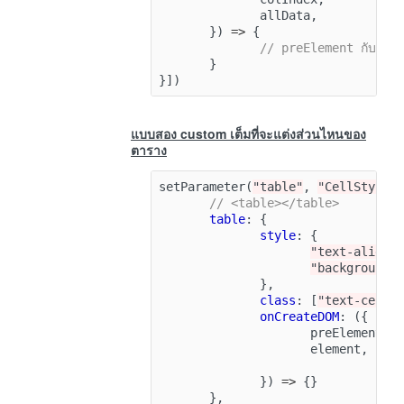
allData
,
})
=>
{
// preElement กับ eleme
}
}])
แบบสอง custom เต็มที่จะแต่งส่วนไหนของ
ตาราง
setParameter
(
"table"
,
"CellStyle"
// <table></table>
table
:
{
style
:
{
"text-align"
"background-
},
class
:
[
"text-cente
onCreateDOM
:
({
preElement
,
element
,
})
=>
{}
},