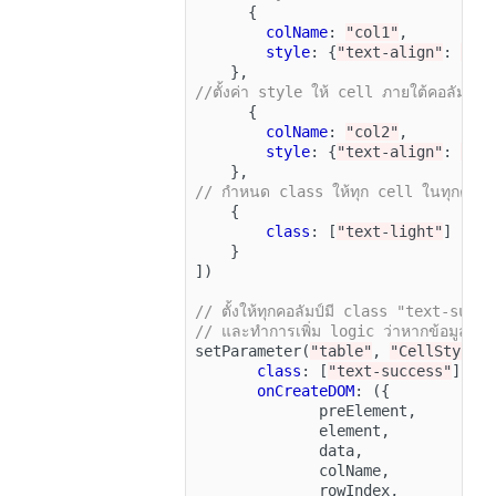
{
colName
:
"col1"
,
style
:
{
"text-align"
:
"le
},
//ตั้งค่า style ให้ cell ภายใต้คอลัมป์ชื
{
colName
:
"col2"
,
style
:
{
"text-align"
:
"ce
},
// กำหนด class ให้ทุก cell ในทุกคอลัม
{
class
:
[
"text-light"
]
}
])
// ตั้งให้ทุกคอลัมป์มี class "text-succ
// และทำการเพิ่ม logic ว่าหากข้อมูลมี
setParameter
(
"table"
,
"CellStyle"
class
:
[
"text-success"
],
onCreateDOM
:
({
preElement
,
element
,
data
,
colName
,
rowIndex
,