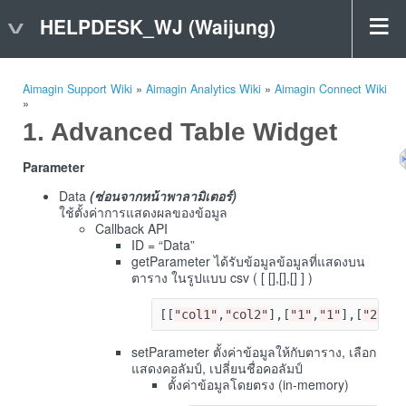
HELPDESK_WJ (Waijung)
Aimagin Support Wiki
»
Aimagin Analytics Wiki
»
Aimagin Connect Wiki
»
Advanced Table Widget
Parameter
Data
(ซ่อนจากหน้าพาลามิเตอร์)
ใช้ตั้งค่าการแสดงผลของข้อมูล
Callback API
ID = “Data”
getParameter ได้รับข้อมูลข้อมูลที่แสดงบน
ตาราง ในรูปแบบ csv ( [ [],[],[] ] )
[[
"col1"
,
"col2"
],[
"1"
,
"1"
],[
"2"
,
"
setParameter ตั้งค่าข้อมูลให้กับตาราง, เลือก
แสดงคอลัมป์, เปลี่ยนชื่อคอลัมป์
ตั้งค่าข้อมูลโดยตรง (in-memory)