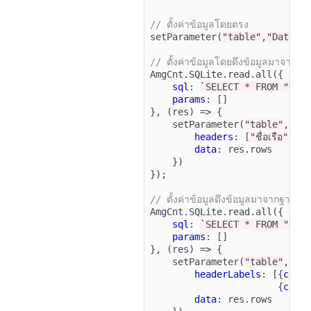
// ตั้งค่าข้อมูลโดยตรง
setParameter
(
"table"
,
"Data"
,
// ตั้งค่าข้อมูลโดยดึงข้อมูลมาจากฐา
AmgCnt
.
SQLite
.
read
.
all
({
sql
:
`SELECT * FROM "ข้อม
params
:
[]
},
(
res
)
=>
{
setParameter
(
"table"
,
"D
headers
:
[
"ชื่อเรือ"
,
"ป
data
:
res
.
rows
})
});
// ตั้งค่าข้อมูลดึงข้อมูลมาจากฐานข้
AmgCnt
.
SQLite
.
read
.
all
({
sql
:
`SELECT * FROM "ข้อม
params
:
[]
},
(
res
)
=>
{
setParameter
(
"table"
,
"D
headerLabels
:
[{
colN
{
colN
data
:
res
.
rows